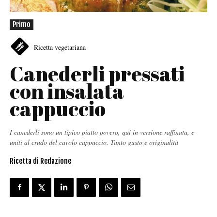
Primo
Ricetta vegetariana
Canederli pressati
con insalata
cappuccio
I canederli sono un tipico piatto povero, qui in versione raffinata, e
uniti al crudo del cavolo cappuccio. Tanto gusto e originalità
Ricetta di
Redazione