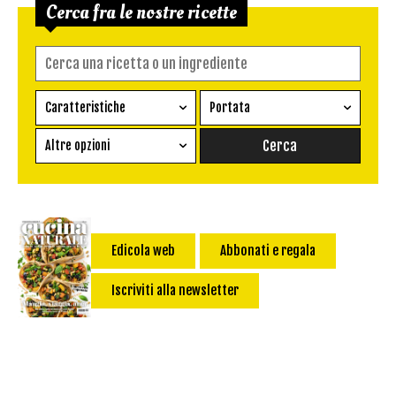
Cerca fra le nostre ricette
Caratteristiche
Portata
Ricetta vegetariana
Antipasto
Altre opzioni
Senza glutine
Conserva
Difficoltà
Senza latte e derivati
Contorno
senza uova
Dessert
Impatto Glicemico:
Vegan
Pane
Edicola web
Abbonati e regala
Primo
Iscriviti alla newsletter
Salsa
Calorie max (kcal):
Secondo
Torta salata
Ricetta di: