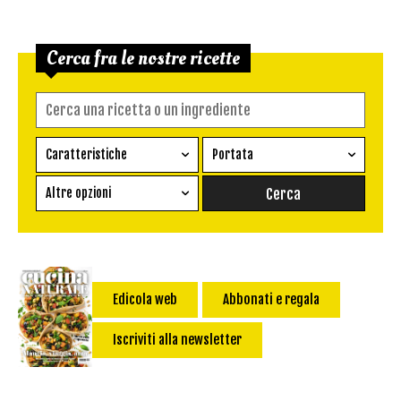
Cerca fra le nostre ricette
Caratteristiche
Portata
Ricetta vegetariana
Antipasto
Altre opzioni
Senza glutine
Conserva
Difficoltà
Senza latte e derivati
Contorno
senza uova
Dessert
Impatto Glicemico:
Vegan
Pane
Edicola web
Abbonati e regala
Primo
Iscriviti alla newsletter
Salsa
Calorie max (kcal):
Secondo
Torta salata