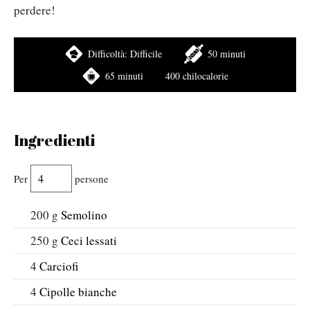
perdere!
Difficoltà:
Difficile
50 minuti
65 minuti
400 chilocalorie
Ingredienti
Per
persone
200
g
Semolino
250
g
Ceci lessati
4
Carciofi
4
Cipolle bianche