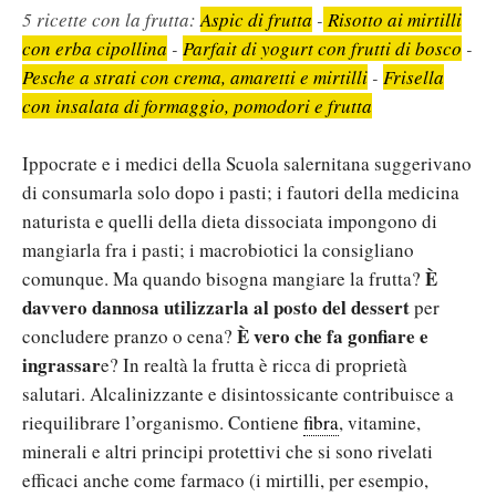
5 ricette con la frutta:
Aspic di frutta
-
Risotto ai mirtilli
con erba cipollina
-
Parfait di yogurt con frutti di bosco
-
Pesche a strati con crema, amaretti e mirtilli
-
Frisella
con insalata di formaggio, pomodori e frutta
Ippocrate e i medici della Scuola salernitana suggerivano
di consumarla solo dopo i pasti; i fautori della medicina
naturista e quelli della dieta dissociata impongono di
mangiarla fra i pasti; i macrobiotici la consigliano
È
comunque. Ma quando bisogna mangiare la frutta?
davvero dannosa utilizzarla al posto del dessert
per
È vero che fa gonfiare e
concludere pranzo o cena?
ingrassar
e? In realtà la frutta è ricca di proprietà
salutari. Alcalinizzante e disintossicante contribuisce a
riequilibrare l’organismo. Contiene
fibra
, vitamine,
minerali e altri principi protettivi che si sono rivelati
efficaci anche come farmaco (i mirtilli, per esempio,