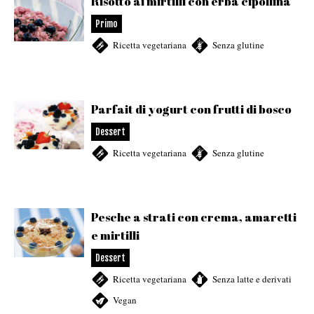
Risotto ai mirtilli con erba cipollina
Primo
Ricetta vegetariana
,
Senza glutine
Parfait di yogurt con frutti di bosco
Dessert
Ricetta vegetariana
,
Senza glutine
Pesche a strati con crema, amaretti
e mirtilli
Dessert
Ricetta vegetariana
,
Senza latte e derivati
,
Vegan