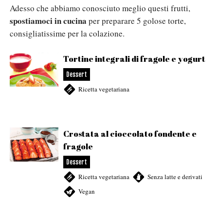
Adesso che abbiamo conosciuto meglio questi frutti,
spostiamoci in cucina
per preparare 5 golose torte,
consigliatissime per la colazione.
Tortine integrali di fragole e yogurt
Dessert
Ricetta vegetariana
Crostata al cioccolato fondente e
fragole
Dessert
Ricetta vegetariana
,
Senza latte e derivati
,
Vegan