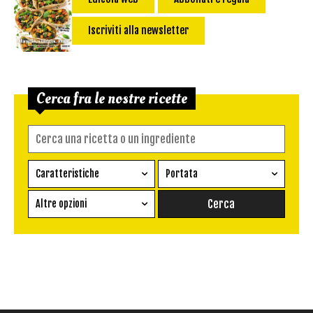
Iscriviti alla newsletter
Cerca fra le nostre ricette
Caratteristiche
Portata
Ricetta vegetariana
Antipasto
Altre opzioni
Senza glutine
Conserva
Difficoltà
Senza latte e derivati
Contorno
senza uova
Dessert
Impatto Glicemico:
Vegan
Pane
Primo