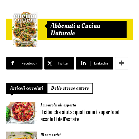
Abbonati a Cucina
Naturale
Facebook
Twitter
Linkedin
Articoli correlati
Dello stesso autore
La parola all'esperta
Il cibo che aiuta: quali sono i superfood
assoluti dell’estate
Menu estivi