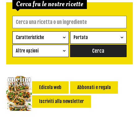
Cerca fra le nostre ricette
Caratteristiche
Portata
Ricetta vegetariana
Antipasto
Altre opzioni
Senza glutine
Conserva
Difficoltà
Senza latte e derivati
Contorno
senza uova
Dessert
Impatto Glicemico:
Vegan
Pane
Edicola web
Abbonati e regala
Primo
Iscriviti alla newsletter
Salsa
Calorie max (kcal):
Secondo
Torta salata
Ricetta di: