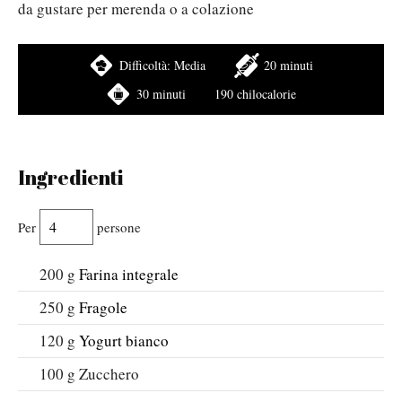
da gustare per merenda o a colazione
Difficoltà:
Media
20 minuti
30 minuti
190 chilocalorie
Ingredienti
Per
persone
200
g
Farina integrale
250
g
Fragole
120
g
Yogurt bianco
100
g
Zucchero