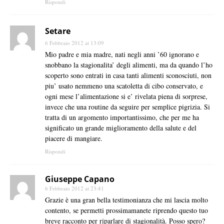
Rispondi
Setare
6 Febbraio 2012 at 13:09
Mio padre e mia madre, nati negli anni ’60 ignorano e
snobbano la stagionalita’ degli alimenti, ma da quando l’ho
scoperto sono entrati in casa tanti alimenti sconosciuti, non
piu’ usato nemmeno una scatoletta di cibo conservato, e
ogni mese l’alimentazione si e’ rivelata piena di sorprese,
invece che una routine da seguire per semplice pigrizia. Si
tratta di un argomento importantissimo, che per me ha
significato un grande miglioramento della salute e del
piacere di mangiare.
Rispondi
Giuseppe Capano
6 Febbraio 2012 at 23:41
Grazie è una gran bella testimonianza che mi lascia molto
contento, se permetti prossimamanete riprendo questo tuo
breve racconto per riparlare di stagionalità. Posso spero?