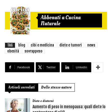
Abbonati a Cucina
Naturale
TAG
blog
cibi e medicina
diete e tumori
news
obesità
sovrappeso
Facebook
Twitter
Linkedin
Articoli correlati
Dello stesso autore
Diete e dintorni
Aumento di peso in menopausa: quali diete lo