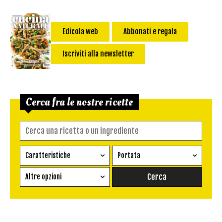
Edicola web
Abbonati e regala
Iscriviti alla newsletter
Cerca fra le nostre ricette
Caratteristiche
Portata
Ricetta vegetariana
Antipasto
Altre opzioni
Senza glutine
Conserva
Difficoltà
Senza latte e derivati
Contorno
senza uova
Dessert