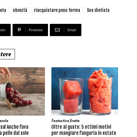
ieta
obesità
riacquistare peso forma
Sos dietista
edin
Pinterest
Email
utore
avola
Fantastica frutta
sa! Anche l’uva
Oltre al gusto: 5 ottimi motivi
 pelle dal sole
per mangiare l’anguria in estate