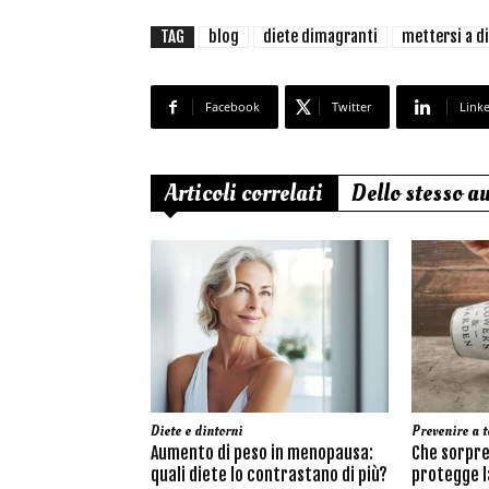
TAG
blog
diete dimagranti
mettersi a d
Facebook
Twitter
Link
Articoli correlati
Dello stesso a
Diete e dintorni
Prevenire a t
Aumento di peso in menopausa:
Che sorpre
quali diete lo contrastano di più?
protegge la