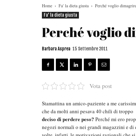
Home
Fa' la dieta giusta
Perché voglio dimagrir
Fa' la dieta giusta
Perché voglio d
Barbara Asprea
15 Settembre 2011
Vota post
Stamattina un amico-paziente a me carissimo
che da molti anni pesava 40 chili di troppo
deciso di perdere peso?
Perché mi ero propr
negozi normali o nei grandi magazzini e di d
volte, infatti, le motivazioni razionali che 