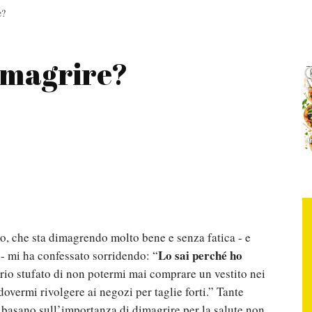
e?
imagrire?
, che sta dimagrendo molto bene e senza fatica - e
Lo sai perché ho
 - mi ha confessato sorridendo: “
io stufato di non potermi mai comprare un vestito nei
overmi rivolgere ai negozi per taglie forti.” Tante
si basano sull’importanza di dimagrire per la salute non