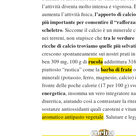
l’attività diventa molto intensa e vigorosa.
l’apporto di calci
aumenta l’attività fisica,
più importante per consentire il “rafforz
scheletro
. Siccome il calcio è un minerale 
tra le verdur
nei terreni, non stupisce che
ricche di calcio troviamo quelle più selva
crescono spontaneamente sui nostri prati i
rucola
ben 309 mg, 100 g di
addirittura 31
barba di frate
piuttosto “rustica” come la
o
minerali (potassio, ferro, magnesio, calcio)
fronte delle poche calorie (17 per 100 g) s
energetica
, insomma un vero integratore na
diuretica, aiutando così a contrastare la rite
sostanze antiossidanti quali caroteni e vita
aromatico antipasto vegetale
. Salutare e leg