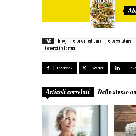
Ab
TAG
blog
cibi e medicina
cibi salutari
tenersi in forma
Facebook
Twitter
Link
Articoli correlati
Dello stesso a