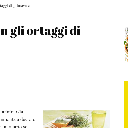
rtaggi di primavera
n gli ortaggi di
o minimo da
 ammonta a due ore
e un quarto se