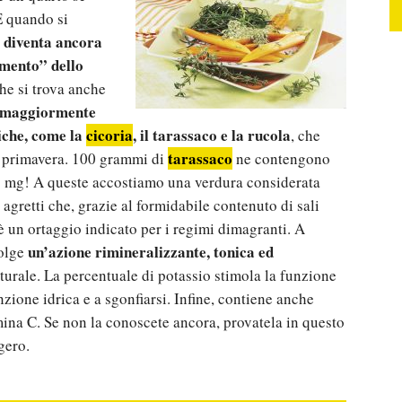
 E quando si
o diventa ancora
amento” dello
che si trova anche
e maggiormente
tiche, come la
cicoria
, il tarassaco e la rucola
, che
tarassaco
n primavera. 100 grammi di
ne contengono
6 mg! A queste accostiamo una verdura considerata
 agretti che, grazie al formidabile contenuto di sali
 è un ortaggio indicato per i regimi dimagranti. A
un’azione rimineralizzante, tonica ed
volge
turale. La percentuale di potassio stimola la funzione
nzione idrica e a sgonfiarsi. Infine, contiene anche
mina C. Se non la conoscete ancora, provatela in questo
gero.