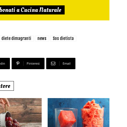
bonati a Cucina Naturale
diete dimagranti
news
Sos dietista
edin
Pinterest
Email
utore