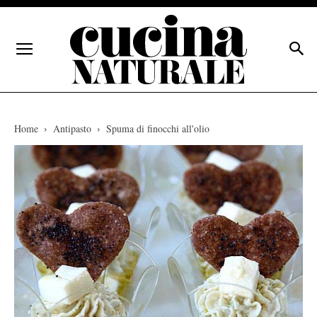
Home
Antipasto
Spuma di finocchi all'olio