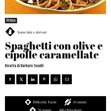
Primo
Senza latte e derivati
Spaghetti con olive e
cipolle caramellate
Ricetta di Barbara Toselli
Difficoltà:
Facile
10 minuti
20 minuti
460 chilocalorie