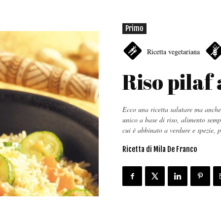
Primo
Ricetta vegetariana
Riso pilaf
Ecco una ricetta salutare ma anche
unico a base di riso, alimento semp
cui è abbinato a verdure e spezie, p
Ricetta di Mila De Franco