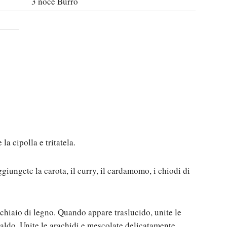
3
noce
Burro
 la cipolla e tritatela.
ggiungete la carota, il curry, il cardamomo, i chiodi di
chiaio di legno. Quando appare traslucido, unite le
aldo. Unite le arachidi e mescolate delicatamente.