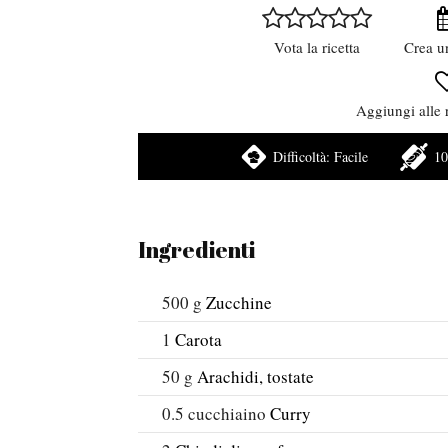
Vota la ricetta
Crea u
Aggiungi alle r
Difficoltà:
Facile
10
Ingredienti
500
g
Zucchine
1
Carota
50
g
Arachidi, tostate
0.5
cucchiaino
Curry