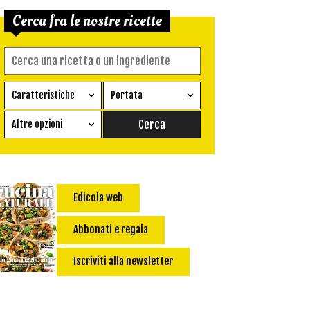
Cerca fra le nostre ricette
Caratteristiche
Portata
Ricetta vegetariana
Antipasto
Altre opzioni
Senza glutine
Conserva
Difficoltà
Senza latte e derivati
Contorno
senza uova
Dessert
Edicola web
Impatto Glicemico:
Vegan
Pane
Primo
Abbonati e regala
Salsa
Calorie max (kcal):
Iscriviti alla newsletter
Secondo
Torta salata
Ricetta di: