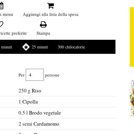
n menu
Aggiungi alla lista della spesa
icette preferite
Stampa
 minuti
25 minuti
300 chilocalorie
Per
persone
250
g
Riso
1
Cipolla
0.5
l
Brodo vegetale
2
semi
Cardamomo