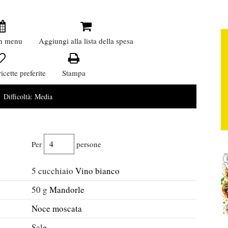
n menu
Aggiungi alla lista della spesa
icette preferite
Stampa
Difficoltà:
Media
Per
persone
5
cucchiaio
Vino bianco
50
g
Mandorle
Noce moscata
Sale