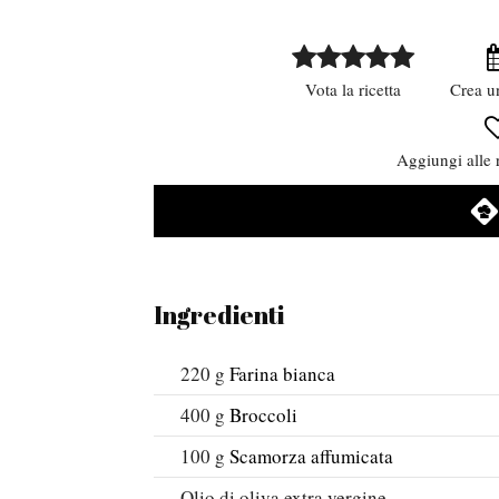
Vota la ricetta
Crea u
Aggiungi alle r
Ingredienti
220
g
Farina bianca
400
g
Broccoli
100
g
Scamorza affumicata
Olio di oliva extra vergine