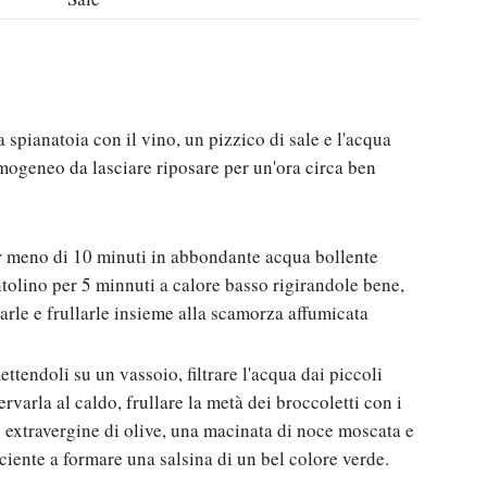
 spianatoia con il vino, un pizzico di sale e l'acqua
mogeneo da lasciare riposare per un'ora circa ben
per meno di 10 minuti in abbondante acqua bollente
ntolino per 5 minnuti a calore basso rigirandole bene,
darle e frullarle insieme alla scamorza affumicata
ttendoli su un vassoio, filtrare l'acqua dai piccoli
ervarla al caldo, frullare la metà dei broccoletti con i
o extravergine di olive, una macinata di noce moscata e
ficiente a formare una salsina di un bel colore verde.