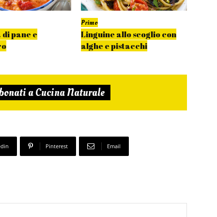
Primo
Primo
 di pane e
Linguine allo scoglio con
Spagh
ro
alghe e pistacchi
fujut
bonati a Cucina Naturale
edin
Pinterest
Email