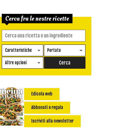
Cerca fra le nostre ricette
Caratteristiche
Portata
Ricetta vegetariana
Antipasto
Altre opzioni
Senza glutine
Conserva
Difficoltà
Senza latte e derivati
Contorno
senza uova
Dessert
Edicola web
Impatto Glicemico:
Vegan
Pane
Primo
Abbonati e regala
Salsa
Calorie max (kcal):
Iscriviti alla newsletter
Secondo
Torta salata