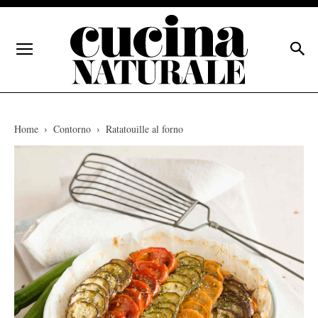
Home
Contorno
Ratatouille al forno