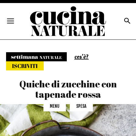
cos'è?
Settimana naturale
ISCRIVITI
Quiche di zucchine con
tapenade rossa
MENU
SPESA