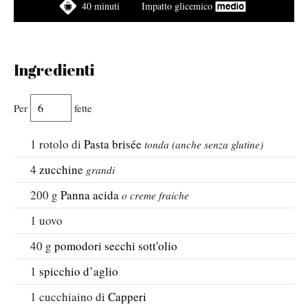
40 minuti
Impatto glicemico
Ingredienti
Per
fette
1
rotolo di
Pasta brisée
tonda (anche senza glutine)
4
zucchine
grandi
200
g
Panna acida
o creme fraiche
1
uovo
40
g
pomodori secchi sott'olio
1
spicchio d’aglio
1
cucchiaino di
Capperi