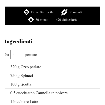
Difficoltà:
Facile
30 minuti
30 minuti
470 chilocalorie
Ingredienti
Per
persone
320
g
Orzo perlato
750
g
Spinaci
100
g
ricotta
0.5
cucchiaino
Cannella in polvere
1
bicchiere
Latte