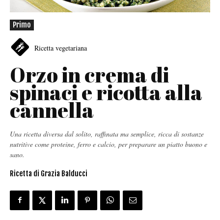
Primo
Ricetta vegetariana
Orzo in crema di
spinaci e ricotta alla
cannella
Una ricetta diversa dal solito, raffinata ma semplice, ricca di sostanze
nutritive come proteine, ferro e calcio, per preparare un piatto buono e
sano.
Ricetta di Grazia Balducci