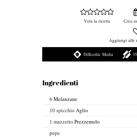
Vota la ricetta
Crea u
Aggiungi alle r
Difficoltà:
Media
35
Ingredienti
6
Melanzane
10
spicchio
Aglio
1
mazzetto
Prezzemolo
pepe