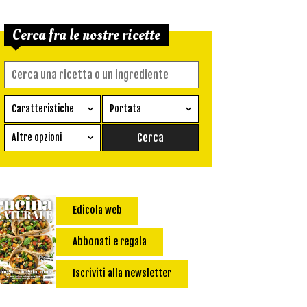
Cerca fra le nostre ricette
Caratteristiche
Portata
Ricetta vegetariana
Antipasto
Altre opzioni
Senza glutine
Conserva
Difficoltà
Senza latte e derivati
Contorno
senza uova
Dessert
Edicola web
Impatto Glicemico:
Vegan
Pane
Primo
Abbonati e regala
Salsa
Calorie max (kcal):
Iscriviti alla newsletter
Secondo
Torta salata