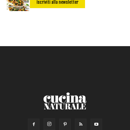
Iscriviti alla newsletter
Salsa
Calorie max (kcal):
Secondo
Torta salata
Ricetta di: