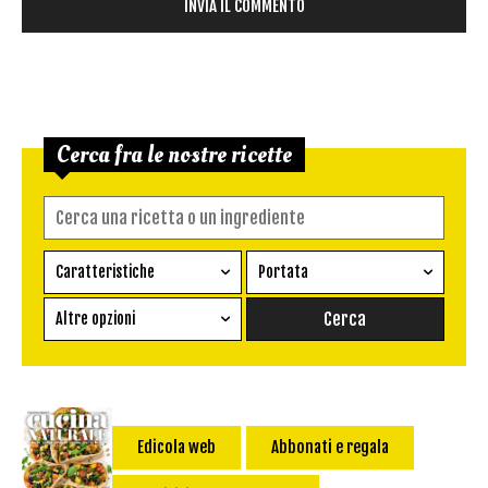
Cerca fra le nostre ricette
Caratteristiche
Portata
Ricetta vegetariana
Antipasto
Altre opzioni
Senza glutine
Conserva
Difficoltà
Senza latte e derivati
Contorno
senza uova
Dessert
Impatto Glicemico:
Vegan
Pane
Edicola web
Abbonati e regala
Primo