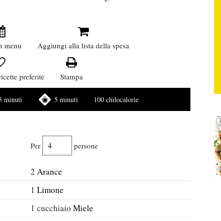
n menu
Aggiungi alla lista della spesa
icette preferite
Stampa
5 minuti
5 minuti
100 chilocalorie
Per
persone
2
Arance
1
Limone
1
cucchiaio
Miele