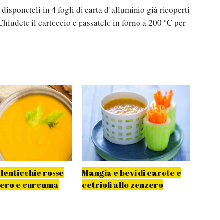
 disponeteli in 4 fogli di carta d’alluminio già ricoperti
Chiudete il cartoccio e passatelo in forno a 200 °C per
 lenticchie rosse
Mangia e bevi di carote e
Riso 
zero e curcuma
cetrioli allo zenzero