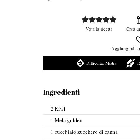
Vota la ricetta
Crea u
Aggiungi alle r
Difficoltà:
Media
1
Ingredienti
2
Kiwi
1
Mela golden
1
cucchiaio
zucchero di canna