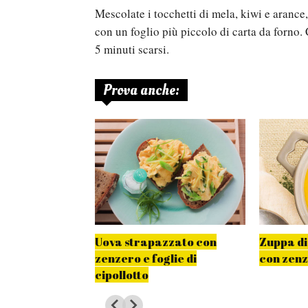
Mescolate i tocchetti di mela, kiwi e arance,
con un foglio più piccolo di carta da forno. 
5 minuti scarsi.
Prova anche:
ucchine e
Uova strapazzato con
Zuppa di
zenzero e foglie di
con zen
cipollotto