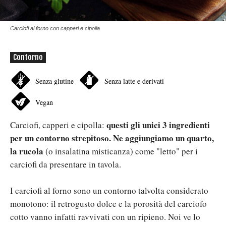
Carciofi al forno con capperi e cipolla
Contorno
Senza glutine
Senza latte e derivati
Vegan
questi gli unici 3 ingredienti
Carciofi, capperi e cipolla:
per un contorno strepitoso. Ne aggiungiamo un quarto,
la rucola
(o insalatina misticanza) come "letto" per i
carciofi da presentare in tavola.
I carciofi al forno sono un contorno talvolta considerato
monotono: il retrogusto dolce e la porosità del carciofo
cotto vanno infatti ravvivati con un ripieno. Noi ve lo