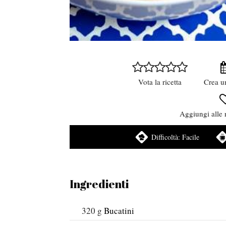
Vota la ricetta
Crea u
Aggiungi alle r
Difficoltà:
Facile
Ingredienti
320
g
Bucatini