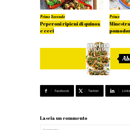
Primo
Secondo
Primo
vegan allo
Peperoni ripieni di quinoa
Minestra
e ceci
pomodo
Ab
Facebook
Twitter
Link
Lascia un commento