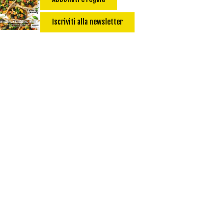
Salsa
Calorie max (kcal):
Iscriviti alla newsletter
Secondo
Torta salata
Ricetta di: