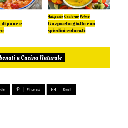
Antipasto
Contorno
Primo
Primo
 di pane e
Gazpacho giallo con
Lingu
ro
spiedini colorati
alghe
bonati a Cucina Naturale
edin
Pinterest
Email