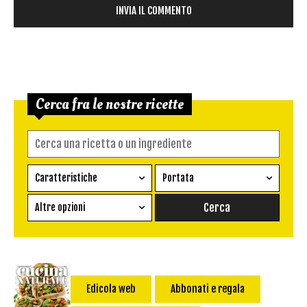
Cerca fra le nostre ricette
Caratteristiche
Portata
Ricetta vegetariana
Antipasto
Altre opzioni
Senza glutine
Conserva
Difficoltà
Senza latte e derivati
Contorno
senza uova
Dessert
Impatto Glicemico:
Vegan
Pane
Edicola web
Abbonati e regala
Primo