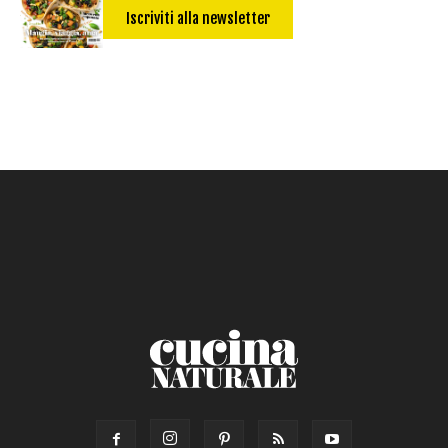
Iscriviti alla newsletter
Salsa
Calorie max (kcal):
Secondo
Torta salata
Ricetta di: