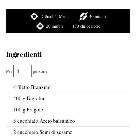
Difficoltà:
Media
40 minuti
20 minuti
170 chilocalorie
Ingredienti
Per
persone
4
filetto
Branzino
400
g
Fagiolini
100
g
Fragole
5
cucchiaio
Aceto balsamico
2
cucchiaio
Semi di sesamo