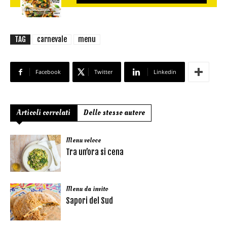
TAG
carnevale
menu
Facebook
Twitter
Linkedin
Articoli correlati
Dello stesso autore
Menu veloce
Tra un’ora si cena
Menu da invito
Sapori del Sud