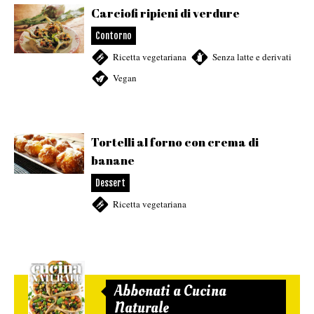
Carciofi ripieni di verdure
Contorno
Ricetta vegetariana
,
Senza latte e derivati
,
Vegan
Tortelli al forno con crema di
banane
Dessert
Ricetta vegetariana
Abbonati a Cucina
Naturale