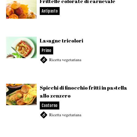
Frittelle colorate di carnevale
Antipasto
Lasagne tricolori
Primo
Ricetta vegetariana
Spicchi di finocchio fritti in pastella
allo zenzero
Contorno
Ricetta vegetariana