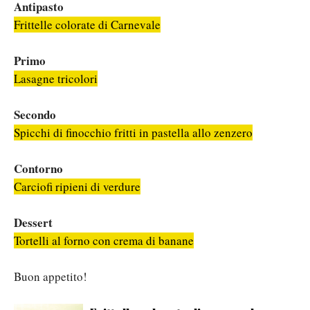
Antipasto
Frittelle colorate di Carnevale
Primo
Lasagne tricolori
Secondo
Spicchi di finocchio fritti in pastella allo zenzero
Contorno
Carciofi ripieni di verdure
Dessert
Tortelli al forno con crema di banane
Buon appetito!