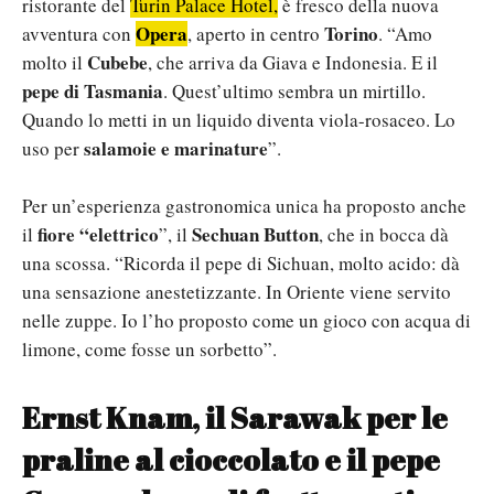
ristorante del
Turin Palace Hotel,
è fresco della nuova
Opera
Torino
avventura con
, aperto in centro
. “Amo
Cubebe
molto il
, che arriva da Giava e Indonesia. E il
pepe di Tasmania
. Quest’ultimo sembra un mirtillo.
Quando lo metti in un liquido diventa viola-rosaceo. Lo
salamoie e marinature
uso per
”.
Per un’esperienza gastronomica unica ha proposto anche
fiore “elettrico
Sechuan Button
il
”, il
, che in bocca dà
una scossa. “Ricorda il pepe di Sichuan, molto acido: dà
una sensazione anestetizzante. In Oriente viene servito
nelle zuppe. Io l’ho proposto come un gioco con acqua di
limone, come fosse un sorbetto”.
Ernst Knam, il Sarawak per le
praline al cioccolato e il pepe