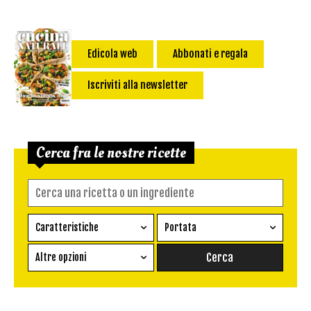
Edicola web
Abbonati e regala
Iscriviti alla newsletter
Cerca fra le nostre ricette
Caratteristiche
Portata
Ricetta vegetariana
Antipasto
Altre opzioni
Senza glutine
Conserva
Difficoltà
Senza latte e derivati
Contorno