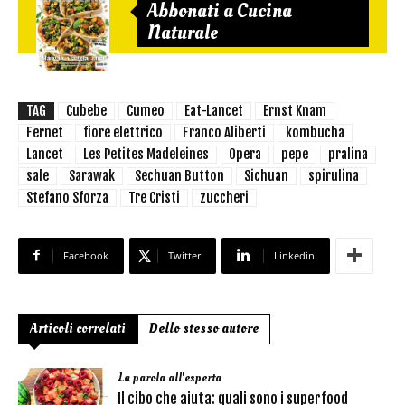
Abbonati a Cucina
Naturale
TAG
Cubebe
Cumeo
Eat-Lancet
Ernst Knam
Fernet
fiore elettrico
Franco Aliberti
kombucha
Lancet
Les Petites Madeleines
Opera
pepe
pralina
sale
Sarawak
Sechuan Button
Sichuan
spirulina
Stefano Sforza
Tre Cristi
zuccheri
Facebook
Twitter
Linkedin
Articoli correlati
Dello stesso autore
La parola all'esperta
Il cibo che aiuta: quali sono i superfood