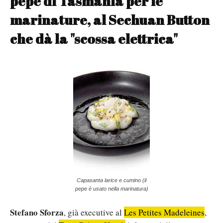
pepe di Tasmania per le
marinature, al Sechuan Button
che dà la "scossa elettrica"
Capasanta larice e cumino (il
pepe è usato nella marinatura)
Stefano Sforza
, già executive al
Les Petites Madeleines
,