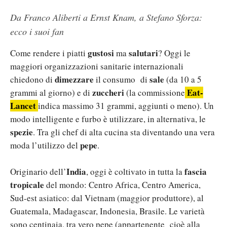
Da Franco Aliberti a Ernst Knam, a Stefano Sforza:
ecco i suoi fan
gustosi
salutari
Come rendere i piatti
ma
? Oggi le
maggiori organizzazioni sanitarie internazionali
dimezzare
sale
chiedono di
il consumo di
(da 10 a 5
zuccheri
Eat-
grammi al giorno) e di
(la commissione
Lancet
indica massimo 31 grammi, aggiunti o meno). Un
modo intelligente e furbo è utilizzare, in alternativa, le
spezie
. Tra gli chef di alta cucina sta diventando una vera
pepe
moda l’utilizzo del
.
India
fascia
Originario dell’
, oggi è coltivato in tutta la
tropicale
del mondo: Centro Africa, Centro America,
Sud-est asiatico: dal Vietnam (maggior produttore), al
Guatemala, Madagascar, Indonesia, Brasile. Le varietà
sono centinaia, tra vero pepe (appartenente cioè alla