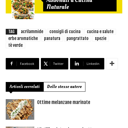
Naturale
TAG
acrilammide
consigli di cucina
cucina e salute
erbe aromatiche
panatura
pangrattato
spezie
tè verde
Facebook
Twitter
Linkedin
Articoli correlati
Dello stesso autore
Ottime melanzane marinate