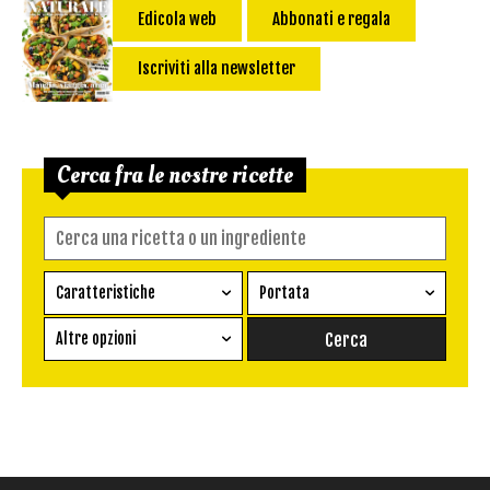
Edicola web
Abbonati e regala
Iscriviti alla newsletter
Cerca fra le nostre ricette
Caratteristiche
Portata
Ricetta vegetariana
Antipasto
Altre opzioni
Senza glutine
Conserva
Difficoltà
Senza latte e derivati
Contorno
senza uova
Dessert
Impatto Glicemico:
Vegan
Pane