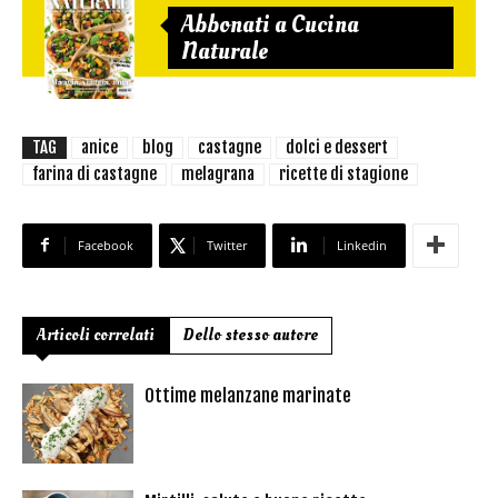
Abbonati a Cucina
Naturale
TAG
anice
blog
castagne
dolci e dessert
farina di castagne
melagrana
ricette di stagione
Facebook
Twitter
Linkedin
Articoli correlati
Dello stesso autore
Ottime melanzane marinate