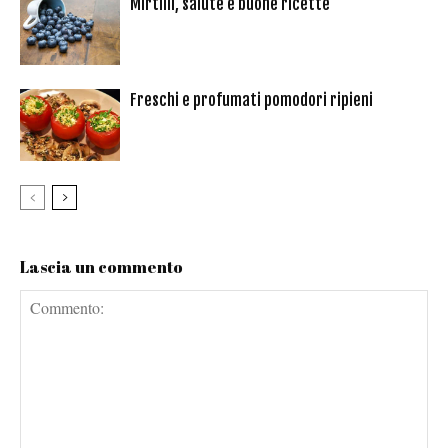
Mirtilli, salute e buone ricette
Freschi e profumati pomodori ripieni
Lascia un commento