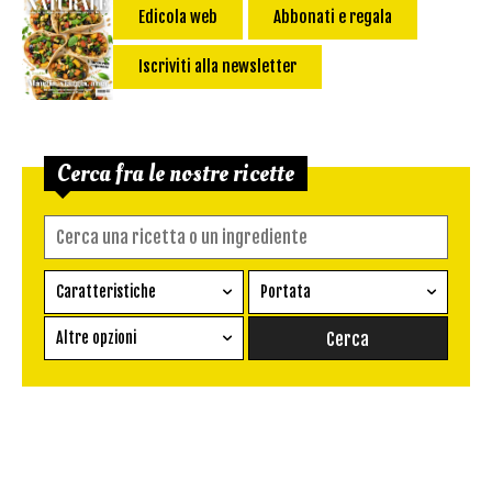
Edicola web
Abbonati e regala
Iscriviti alla newsletter
Cerca fra le nostre ricette
Caratteristiche
Portata
Ricetta vegetariana
Antipasto
Altre opzioni
Senza glutine
Conserva
Difficoltà
Senza latte e derivati
Contorno
senza uova
Dessert
Impatto Glicemico:
Vegan
Pane