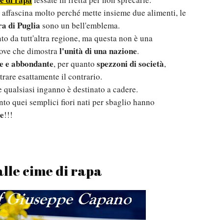
affascina molto perché mette insieme due alimenti, le
ra di Puglia
sono un bell'emblema.
nto da tutt'altra regione, ma questa non è una
l'unità di una nazione
rove che dimostra
.
e e abbondante
spezzoni di società
, per quanto
,
rare esattamente il contrario.
 qualsiasi inganno è destinato a cadere.
nto quei semplici fiori nati per sbaglio hanno
me
!!!
lle cime di rapa