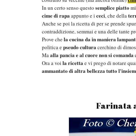
semplice piatto
In un certo senso questo
mi 
cime di rapa
ceci
ter
appunto e i
, che della
Anche se poi la ricetta di per se prende spu
contraddizione, semmai e una delle tante p
la cucina da in maniera lampant
Prove che
pseudo cultura
politica e
cerchino di dimost
alla pancia e al cuore non si comanda
Ma
e
la ricetta
Ora a voi
e vi prego di notare qua
ammantato di altra bellezza tutto l'insie
Farinata a