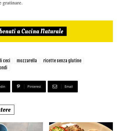
e gratinare.
bonati a Cucina Naturale
di ceci
mozzarella
ricette senza glutine
ondi
edin
Pinterest
Email
utore