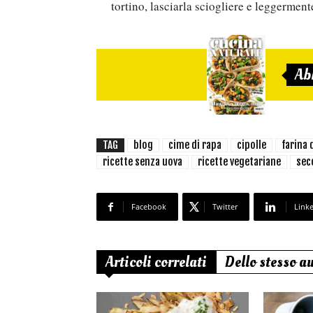
tortino, lasciarla sciogliere e leggerment
Ab
TAG
blog
cime di rapa
cipolle
farina 
ricette senza uova
ricette vegetariane
sec
Facebook
Twitter
Link
Articoli correlati
Dello stesso a