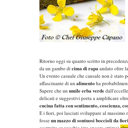
Ritorno oggi su quanto scritto in precedenz
cima di rapa
da un gambo di
andato oltre l
Un evento casuale che causale non è stato pe
alimento
affascinante di un
ha probabilment
umile erba verde
Sapere che un
dall'eccell
delicati e suggestivi porta a amplificare olt
cucina fatta con sentimento, coscienza, c
E i fiori, poi lasciati sviluppare al massi
un mazzo di sontuosi boccioli da fior
fosse
cim
costruito su vecchie (ma ancora ottime)