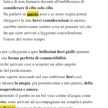
fatica di non fermarsi davanti all'indifferenza di
considerare il cibo solo cibo
.
questo
Ne parlavo in
post e se avete voglia potete
brevi considerazioni
rileggervi le mie
in merito,
sarebbe interessante sentire cosa ne pensate voi che
fin qui siete arrivati a leggermi concedendomi
l'onore del vostro tempo.
bellissimi fiori gialli
a per collegarmi a quei
spuntati
forma perfetta di commestibilità
a sua
.
rché arrivare così a scoprire un altro angolo
e del predestinato.
fiori
ente sapore nasconde nel suo embrione
così
la magia
della
re misura
, già potentissima a mio parere,
onsapevolezza e amore.
mo mettendo il gambo in un bel vaso colmo d'acqua come
ista
, sono arrivati ad accompagnare un semplice piatto
e di rapa
lessate in fretta per non sprecarle.