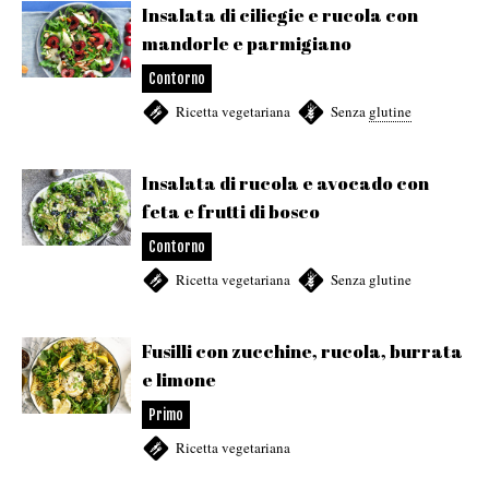
Insalata di ciliegie e rucola con
mandorle e parmigiano
Contorno
Ricetta vegetariana
,
Senza
glutine
Insalata di rucola e avocado con
feta e frutti di bosco
Contorno
Ricetta vegetariana
,
Senza glutine
Fusilli con zucchine, rucola, burrata
e limone
Primo
Ricetta vegetariana