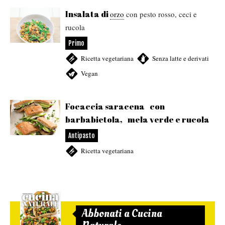
Insalata di
orzo
con pesto rosso, ceci e
rucola
Primo
Ricetta vegetariana
,
Senza latte e derivati
,
Vegan
Focaccia saracena con
barbabietola, mela verde e rucola
Antipasto
Ricetta vegetariana
Abbonati a Cucina