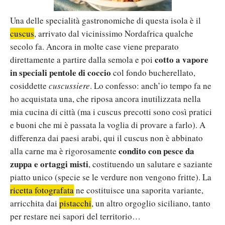
Una delle specialità gastronomiche di questa isola è il
cuscus
, arrivato dal vicinissimo Nordafrica qualche
secolo fa. Ancora in molte case viene preparato
cotto a vapore
direttamente a partire dalla semola e poi
in speciali pentole di coccio
col fondo bucherellato,
cosiddette
cuscussiere
. Lo confesso: anch’io tempo fa ne
ho acquistata una, che riposa ancora inutilizzata nella
mia cucina di città (ma i cuscus precotti sono così pratici
e buoni che mi è passata la voglia di provare a farlo). A
differenza dai paesi arabi, qui il cuscus non è abbinato
condito con pesce da
alla carne ma è rigorosamente
zuppa e ortaggi misti
, costituendo un salutare e saziante
piatto unico (specie se le verdure non vengono fritte). La
ricetta fotografata
ne costituisce una saporita variante,
arricchita dai
pistacchi
, un altro orgoglio siciliano, tanto
per restare nei sapori del territorio…