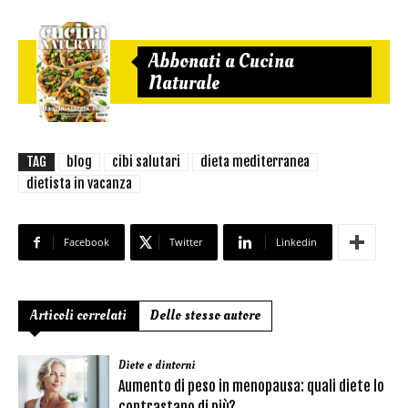
Abbonati a Cucina
Naturale
TAG
blog
cibi salutari
dieta mediterranea
dietista in vacanza
Facebook
Twitter
Linkedin
Articoli correlati
Dello stesso autore
Diete e dintorni
Aumento di peso in menopausa: quali diete lo
contrastano di più?