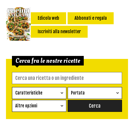
Edicola web
Abbonati e regala
Iscriviti alla newsletter
Cerca fra le nostre ricette
Caratteristiche
Portata
Ricetta vegetariana
Antipasto
Altre opzioni
Senza glutine
Conserva
Difficoltà
Senza latte e derivati
Contorno
senza uova
Dessert