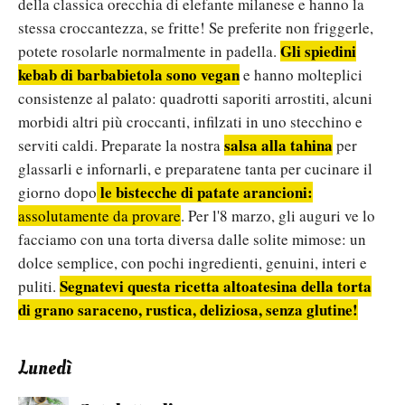
della classica orecchia di elefante milanese e hanno la
stessa croccantezza, se fritte! Se preferite non friggerle,
Gli spiedini
potete rosolarle normalmente in padella.
kebab di barbabietola sono vegan
e hanno molteplici
consistenze al palato: quadrotti saporiti arrostiti, alcuni
morbidi altri più croccanti, infilzati in uno stecchino e
salsa alla tahina
serviti caldi. Preparate la nostra
per
glassarli e infornarli, e preparatene tanta per cucinare il
le bistecche di patate arancioni:
giorno dopo
assolutamente da provare
. Per l'8 marzo, gli auguri ve lo
facciamo con una torta diversa dalle solite mimose: un
dolce semplice, con pochi ingredienti, genuini, interi e
Segnatevi questa ricetta altoatesina della torta
puliti.
di grano saraceno, rustica, deliziosa, senza glutine!
Lunedì