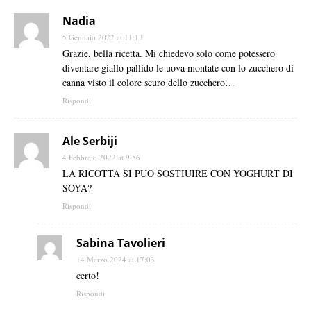
Nadia
5 Gennaio 2022 at 11:13
Grazie, bella ricetta. Mi chiedevo solo come potessero
diventare giallo pallido le uova montate con lo zucchero di
canna visto il colore scuro dello zucchero…
Rispondi
Ale Serbiji
4 Febbraio 2022 at 9:56
LA RICOTTA SI PUO SOSTIUIRE CON YOGHURT DI
SOYA?
Rispondi
Sabina Tavolieri
14 Marzo 2024 at 17:03
certo!
Rispondi