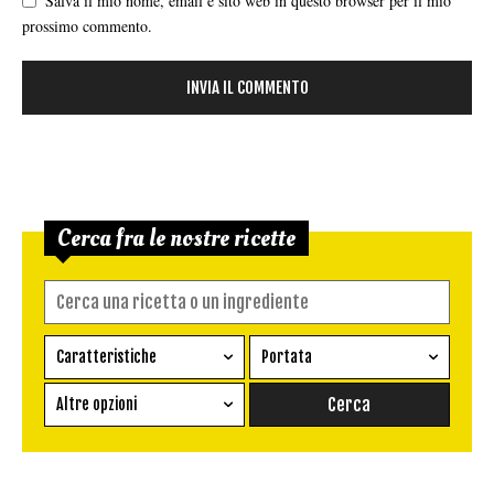
Salva il mio nome, email e sito web in questo browser per il mio
prossimo commento.
Cerca fra le nostre ricette
Caratteristiche
Portata
Ricetta vegetariana
Antipasto
Altre opzioni
Senza glutine
Conserva
Difficoltà
Senza latte e derivati
Contorno
senza uova
Dessert