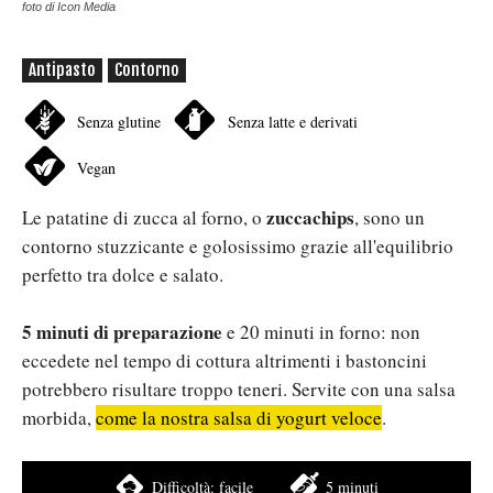
foto di Icon Media
Antipasto
Contorno
Senza glutine
Senza latte e derivati
Vegan
zuccachips
Le patatine di zucca al forno, o
, sono un
contorno stuzzicante e golosissimo grazie all'equilibrio
perfetto tra dolce e salato.
5 minuti di preparazione
e 20 minuti in forno: non
eccedete nel tempo di cottura altrimenti i bastoncini
potrebbero risultare troppo teneri. Servite con una salsa
morbida,
come la nostra salsa di yogurt veloce
.
Difficoltà:
facile
5 minuti