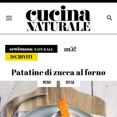
cos'è?
Settimana naturale
ISCRIVITI
Patatine di zucca al forno
MENU
SPESA