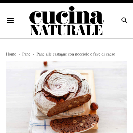
Home
Pane
Pane alle castagne con nocciole e fave di cacao