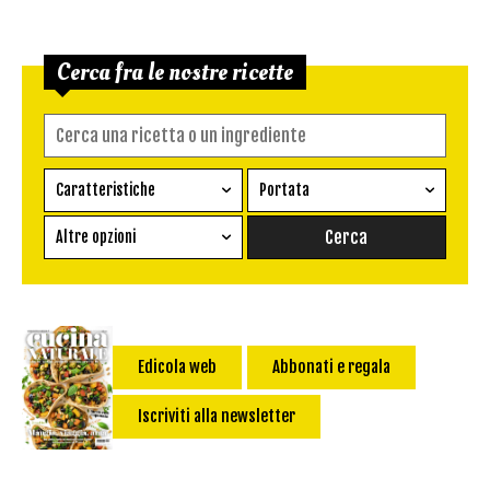
Cerca fra le nostre ricette
Caratteristiche
Portata
Ricetta vegetariana
Antipasto
Altre opzioni
Senza glutine
Conserva
Difficoltà
Senza latte e derivati
Contorno
senza uova
Dessert
Impatto Glicemico:
Vegan
Pane
Edicola web
Abbonati e regala
Primo
Iscriviti alla newsletter
Salsa
Calorie max (kcal):
Secondo
Torta salata