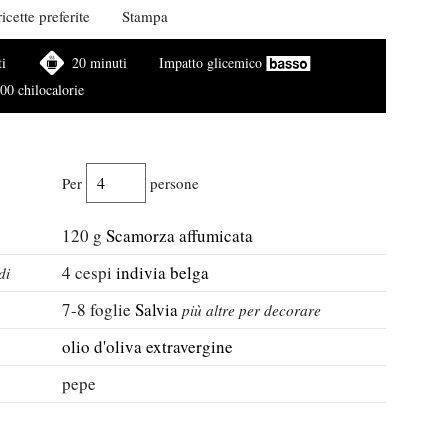
icette preferite
Stampa
i
20 minuti
Impatto glicemico
00 chilocalorie
Per
persone
120
g
Scamorza affumicata
4
cespi
indivia belga
di
7-8
foglie
Salvia
più altre per decorare
olio d'oliva extravergine
pepe