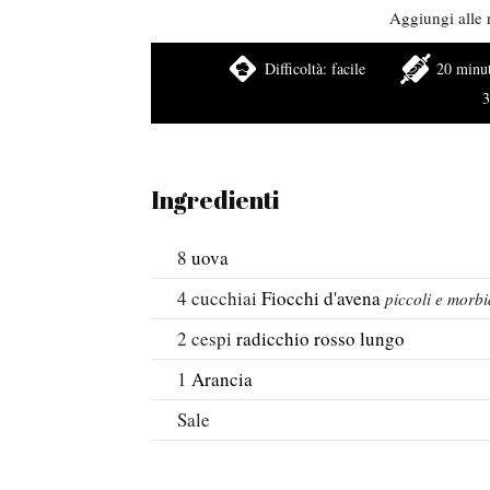
Aggiungi alle r
Difficoltà:
facile
20 minut
3
Ingredienti
8
uova
4
cucchiai
Fiocchi d'avena
piccoli e morbi
2
cespi
radicchio rosso lungo
1
Arancia
Sale