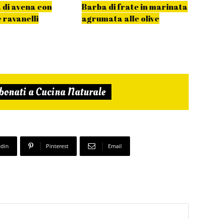
 di avena con
Barba di frate in marinata
 ravanelli
agrumata alle olive
bonati a Cucina Naturale
edin
Pinterest
Email