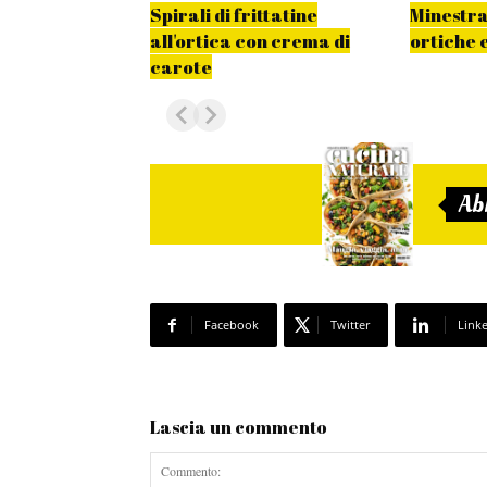
Spirali di frittatine
Minestra
all'ortica con crema di
ortiche e
carote
Ab
Facebook
Twitter
Link
Lascia un commento