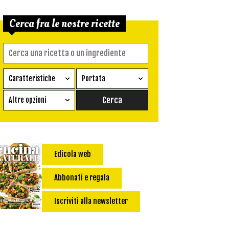
Cerca fra le nostre ricette
Caratteristiche
Portata
Ricetta vegetariana
Antipasto
Altre opzioni
Senza glutine
Conserva
Difficoltà
Senza latte e derivati
Contorno
senza uova
Dessert
Edicola web
Impatto Glicemico:
Vegan
Pane
Primo
Abbonati e regala
Salsa
Calorie max (kcal):
Iscriviti alla newsletter
Secondo
Torta salata