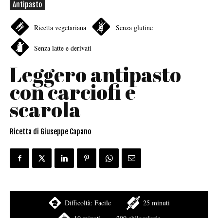
Antipasto
Ricetta vegetariana
Senza glutine
Senza latte e derivati
Leggero antipasto
con carciofi e
scarola
Ricetta di Giuseppe Capano
Difficoltà:
Facile
25 minuti