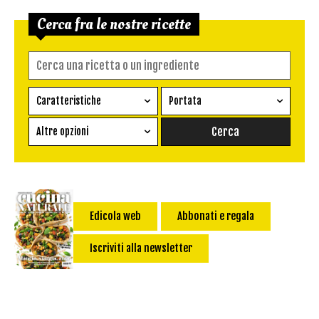
Cerca fra le nostre ricette
Caratteristiche
Portata
Ricetta vegetariana
Antipasto
Altre opzioni
Senza glutine
Conserva
Difficoltà
Senza latte e derivati
Contorno
senza uova
Dessert
Impatto Glicemico:
Vegan
Pane
Edicola web
Abbonati e regala
Primo
Iscriviti alla newsletter
Salsa
Calorie max (kcal):
Secondo
Torta salata
Ricetta di: