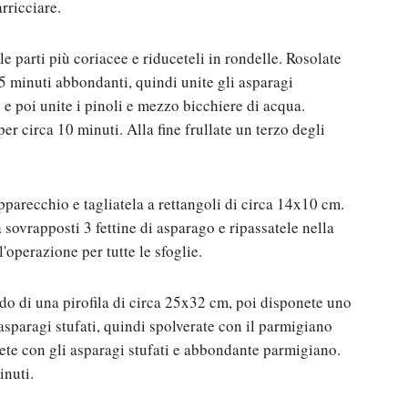
arricciare.
lle parti più coriacee e riduceteli in rondelle. Rosolate
r 5 minuti abbondanti, quindi unite gli asparagi
 e poi unite i pinoli e mezzo bicchiere di acqua.
er circa 10 minuti. Alla fine frullate un terzo degli
pparecchio e tagliatela a rettangoli di circa 14x10 cm.
a sovrapposti 3 fettine di asparago e ripassatele nella
'operazione per tutte le sfoglie.
ndo di una pirofila di circa 25x32 cm, poi disponete uno
i asparagi stufati, quindi spolverate con il parmigiano
dete con gli asparagi stufati e abbondante parmigiano.
inuti.