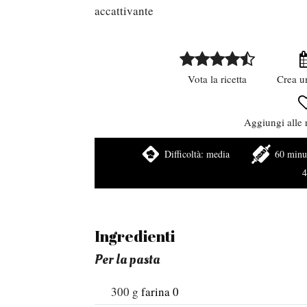
accattivante
Vota la ricetta
Crea u
Aggiungi alle r
Difficoltà:
media
60 minu
4
Ingredienti
Per la pasta
300
g
farina 0