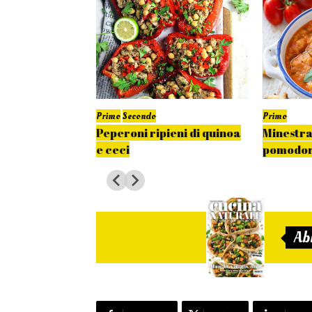
Primo
Secondo
Primo
pizza
Peperoni ripieni di quinoa
Minestra
e ceci
pomodo
Ab