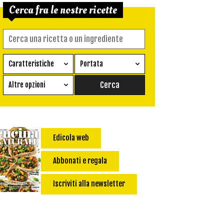
Cerca fra le nostre ricette
Caratteristiche
Portata
Ricetta vegetariana
Antipasto
Altre opzioni
Senza glutine
Conserva
Difficoltà
Senza latte e derivati
Contorno
senza uova
Dessert
Edicola web
Impatto Glicemico:
Vegan
Pane
Primo
Abbonati e regala
Salsa
Calorie max (kcal):
Iscriviti alla newsletter
Secondo
Torta salata
Ricetta di: