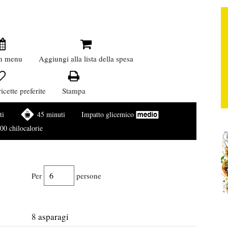
n menu
Aggiungi alla lista della spesa
icette preferite
Stampa
ti
45 minuti
Impatto glicemico
00 chilocalorie
Per
persone
8
asparagi