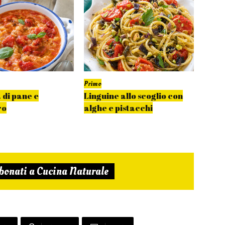
Primo
Primo
 di pane e
Linguine allo scoglio con
Spagh
ro
alghe e pistacchi
fujut
bonati a Cucina Naturale