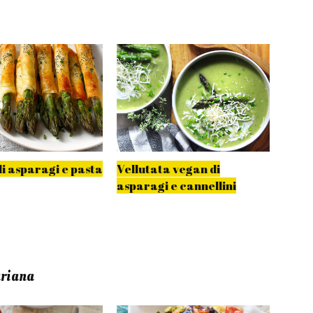
di asparagi e pasta
Vellutata vegan di
Humm
asparagi e cannellini
aspa
ariana