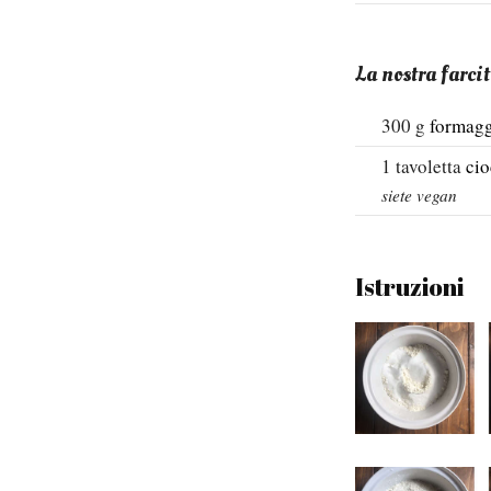
La nostra farci
300
g
formagg
1
tavoletta
cio
siete vegan
Istruzioni