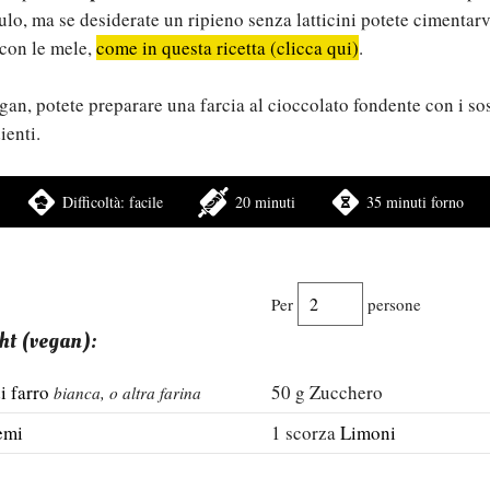
ulo, ma se desiderate un ripieno senza latticini potete cimentarv
 con le mele,
come in questa ricetta (clicca qui)
.
gan, potete preparare una farcia al cioccolato fondente con i sos
ienti.
Difficoltà:
facile
20 minuti
35 minuti forno
Per
persone
ght (vegan):
i farro
50
g
Zucchero
bianca, o altra farina
emi
1
scorza
Limoni