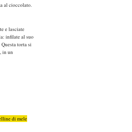
a al cioccolato.
e e lasciate
a: infilate al suo
. Questa torta si
, in un
elline di mele