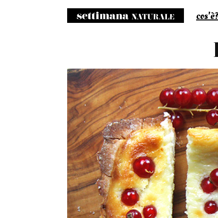
cos'è
S