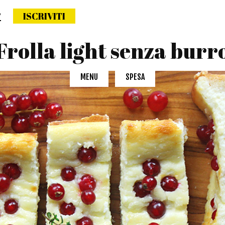
?
ISCRIVITI
ettimana naturale
Frolla light senza burr
MENU
SPESA