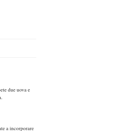
pete due uova e
a.
ate a incorporare