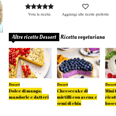
Vota la ricetta
Aggiungi alle ricette preferite
Altre ricette Dessert
Ricetta vegetariana
Dessert
Dessert
Dessert
Dolce di mango,
Cheesecake di
Mini 
mandorle e datteri
mirtilli con avena e
ricot
semi di chia
bosc