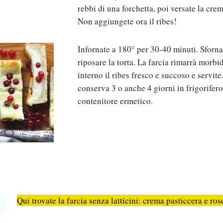
rebbi di una forchetta, poi versate la crem
Non aggiungete ora il ribes!
Infornate a 180° per 30-40 minuti. Sfornat
riposare la torta. La farcia rimarrà morbid
interno il ribes fresco e succoso e servite
conserva 3 o anche 4 giorni in frigorifero
contenitore ermetico.
Qui trovate la farcia senza latticini: crema pasticcera e ros