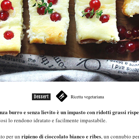
Dessert
Ricetta vegetariana
enza burro e senza lievito è un impasto con ridotti grassi rispet
osi lo rendono idratato e facilmente impastabile.
ripieno di cioccolato bianco e ribes
to per un
, un connubio per