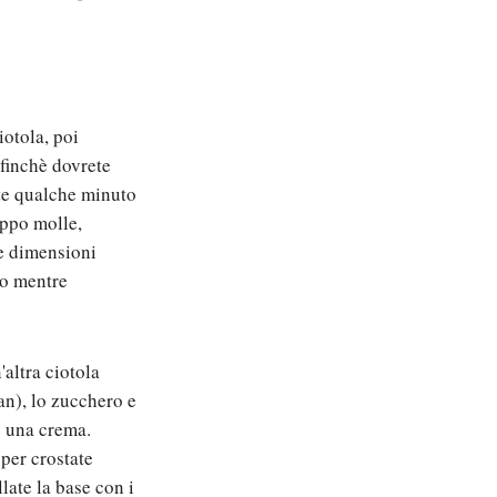
iotola, poi
 finchè dovrete
te qualche minuto
oppo molle,
le dimensioni
lo mentre
altra ciotola
an), lo zucchero e
e una crema.
per crostate
late la base con i