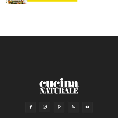
Calorie max (kcal):
Secondo
Torta salata
Ricetta di: