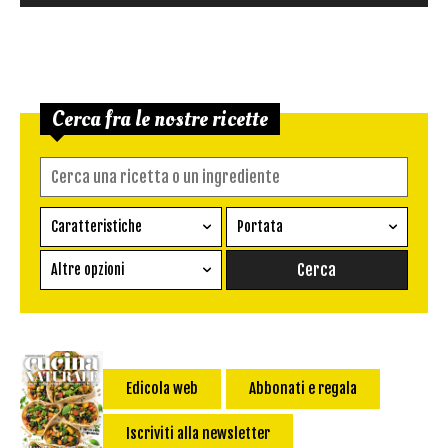
Cerca fra le nostre ricette
Caratteristiche
Portata
Ricetta vegetariana
Antipasto
Altre opzioni
Senza glutine
Conserva
Difficoltà
Senza latte e derivati
Contorno
senza uova
Dessert
Impatto Glicemico:
Vegan
Pane
Edicola web
Abbonati e regala
Primo
Iscriviti alla newsletter
Salsa