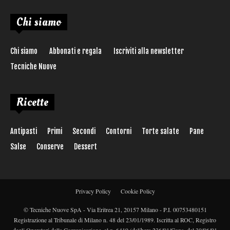
Chi siamo
Chi siamo
Abbonati e regala
Iscriviti alla newsletter
Tecniche Nuove
Ricette
Antipasti
Primi
Secondi
Contorni
Torte salate
Pane
Salse
Conserve
Dessert
Privacy Policy
Cookie Policy
© Tecniche Nuove SpA - Via Eritrea 21, 20157 Milano - P.I. 00753480151
Registrazione al Tribunale di Milano n. 48 del 23/01/1989. Iscritta al ROC, Registro
degli Operatori della Comunicazione, al n. 6419 (delibera 236/01/Cons. del 30/06/01