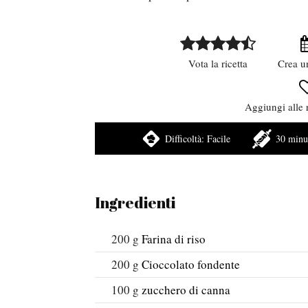
Vota la ricetta
Crea u
Aggiungi alle r
Difficoltà:
Facile
30 minu
Ingredienti
200
g
Farina di riso
200
g
Cioccolato fondente
100
g
zucchero di canna