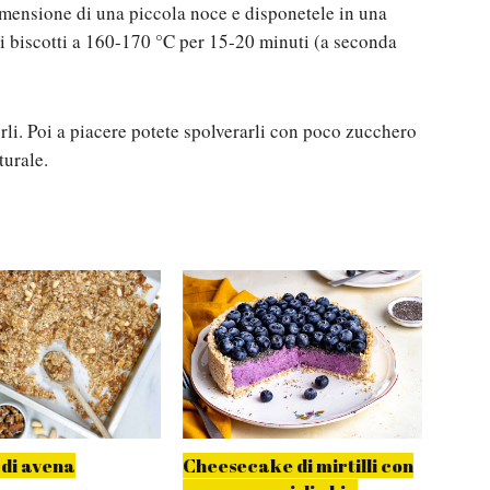
imensione di una piccola noce e disponetele in una
e i biscotti a 160-170 °C per 15-20 minuti (a seconda
irli. Poi a piacere potete spolverarli con poco zucchero
turale.
di avena
Cheesecake di mirtilli con
Avena