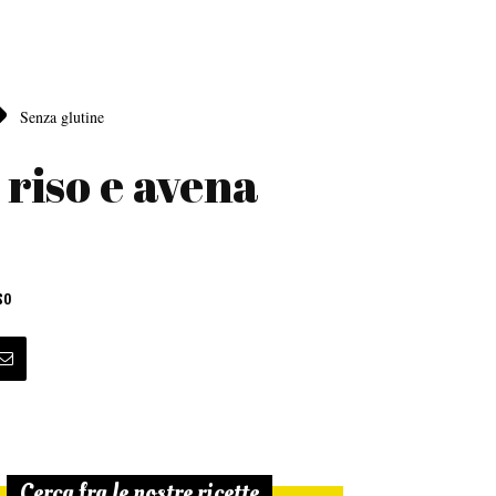
Senza glutine
 riso e avena
so
Cerca fra le nostre ricette