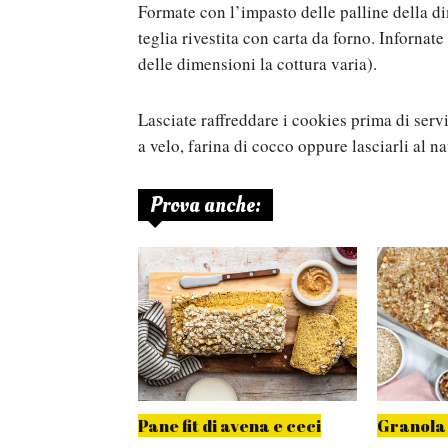
Formate con l’impasto delle palline della d
teglia rivestita con carta da forno. Infornat
delle dimensioni la cottura varia).
Lasciate raffreddare i cookies prima di serv
a velo, farina di cocco oppure lasciarli al na
Prova anche:
di avena e
Pane fit di avena e ceci
Granola 