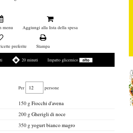
n menu
Aggiungi alla lista della spesa
icette preferite
Stampa
ti
20 minuti
Impatto glicemico
Per
persone
150
g
Fiocchi d'avena
200
g
Gherigli di noce
350
g
yogurt bianco magro