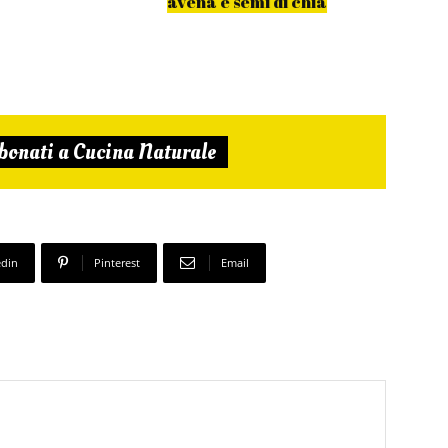
avena e semi di chia
estiv
bonati a Cucina Naturale
edin
Pinterest
Email