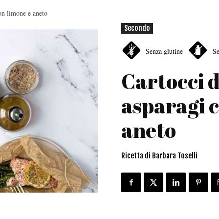
on limone e aneto
Secondo
Senza glutine
Se
Cartocci d
asparagi 
aneto
Ricetta di Barbara Toselli