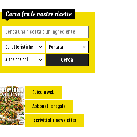
Cerca fra le nostre ricette
Caratteristiche
Portata
Ricetta vegetariana
Antipasto
Altre opzioni
Senza glutine
Conserva
Difficoltà
Senza latte e derivati
Contorno
senza uova
Dessert
Edicola web
Impatto Glicemico:
Vegan
Pane
Primo
Abbonati e regala
Salsa
Calorie max (kcal):
Iscriviti alla newsletter
Secondo
Torta salata