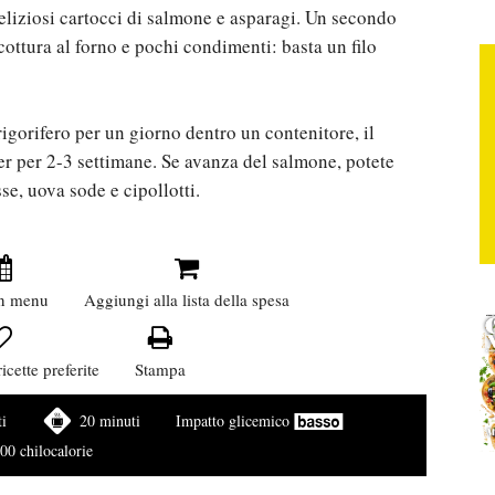
eliziosi cartocci di salmone e asparagi. Un secondo
cottura al forno e pochi condimenti: basta un filo
rigorifero per un giorno dentro un contenitore, il
er per 2-3 settimane. Se avanza del salmone, potete
se, uova sode e cipollotti.
n menu
Aggiungi alla lista della spesa
icette preferite
Stampa
i
20 minuti
Impatto glicemico
00 chilocalorie