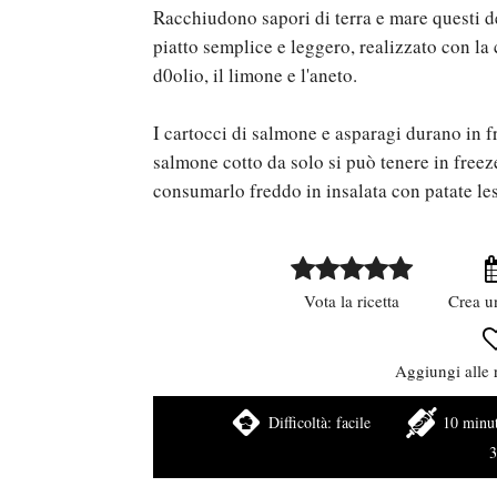
Racchiudono sapori di terra e mare questi d
piatto semplice e leggero, realizzato con la 
d0olio, il limone e l'aneto.
I cartocci di salmone e asparagi durano in f
salmone cotto da solo si può tenere in freez
consumarlo freddo in insalata con patate les
Vota la ricetta
Crea u
Aggiungi alle r
Difficoltà:
facile
10 minut
3