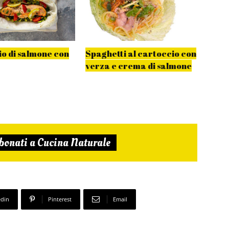
o di salmone con
Spaghetti al cartoccio con
Gnocc
verza e crema di salmone
brici
bonati a Cucina Naturale
edin
Pinterest
Email