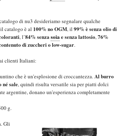
o catalogo di nu3 desideriamo segnalare qualche
100% no OGM
99% è senza olio di
 il catalogo è al
, il
oloranti
84% senza
soia
e senza lattosio
76%
, l’
,
ontenuto di zuccheri o low-sugar
.
i clienti Italiani:
Al burro
puntino che è un'esplosione di croccantezza.
 né sale
, quindi risulta versatile sia per piatti dolci
mente argentine, donano un'esperienza completamente
500 g.
a. Gli