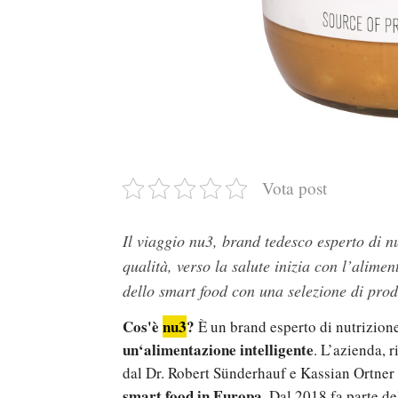
Vota post
Il viaggio nu3, brand tedesco esperto di nu
qualità, verso la salute inizia con l’alime
dello smart food con una selezione di prodo
Cos'è
nu3
?
È un brand esperto di nutrizione
un‘alimentazione intelligente
. L’azienda, 
dal Dr. Robert Sünderhauf e Kassian Ortner 
smart food in Europa
. Dal 2018 fa parte d