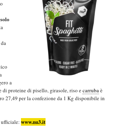
so
solo
ta
 da
eico
a
gero a
di proteine di pisello, girasole, riso e
carruba
è
uro 27,49 per la confezione da 1 Kg disponibile in
www.nu3.it
 ufficiale: