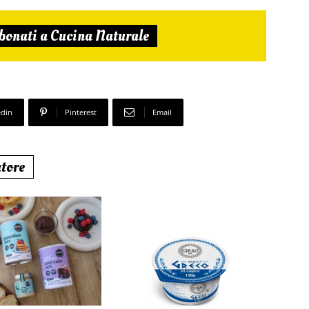
bonati a Cucina Naturale
edin
Pinterest
Email
utore