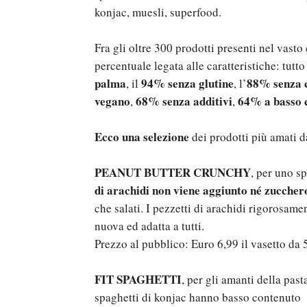
konjac, muesli, superfood.
Fra gli oltre 300 prodotti presenti nel vast
percentuale legata alle caratteristiche: tutto
palma
94% senza glutine
88% senza c
, il
, l’
vegano
68% senza additivi
64% a basso c
,
,
Ecco una selezione
dei prodotti più amati da
PEANUT BUTTER CRUNCHY
, per uno s
di arachidi non viene aggiunto né zucchero
che salati. I pezzetti di arachidi rigorosa
nuova ed adatta a tutti.
Prezzo al pubblico: Euro 6,99 il vasetto da 
FIT SPAGHETTI
, per gli amanti della past
spaghetti di konjac hanno basso contenuto