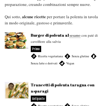
preparazione, creando combinazioni sempre nuove.
alcune ricette
Qui sotto,
per portare la polenta in tavola
in modo originale, gustoso e primaverile.
Burger di polenta al
sesamo
con paté di
cavolfiore alla salvia
Primo
Ricetta vegetariana
,
Senza glutine
,
Senza latte e derivati
,
Vegan
Trancetti di polenta taragna con
asparagi
Antipasto
Ricetta vegetariana
,
Senza glutine