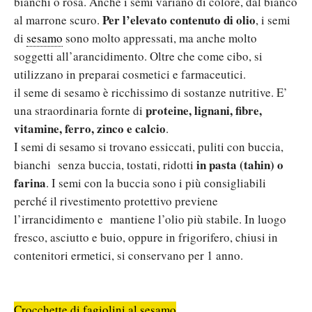
bianchi o rosa. Anche i semi variano di colore, dal bianco
Per l’elevato contenuto di olio
al marrone scuro.
, i semi
di
sesamo
sono molto appressati, ma anche molto
soggetti all’arancidimento. Oltre che come cibo, si
utilizzano in preparai cosmetici e farmaceutici.
il seme di sesamo è ricchissimo di sostanze nutritive. E’
proteine, lignani, fibre,
una straordinaria fornte di
vitamine, ferro, zinco e calcio
.
I semi di sesamo si trovano essiccati, puliti con buccia,
in pasta (tahin) o
bianchi senza buccia, tostati, ridotti
farina
. I semi con la buccia sono i più consigliabili
perché il rivestimento protettivo previene
l’irrancidimento e mantiene l’olio più stabile. In luogo
fresco, asciutto e buio, oppure in frigorifero, chiusi in
contenitori ermetici, si conservano per 1 anno.
Crocchette di fagiolini al sesamo