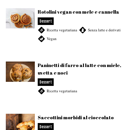
Rotolini vegan con mele e cannella
Dessert
Ricetta vegetariana
,
Senza latte e derivati
,
Vegan
Paninetti di farro al latte con miele,
uvetta e noci
Dessert
Ricetta vegetariana
Saccottini morbidi al cioccolato
Dessert