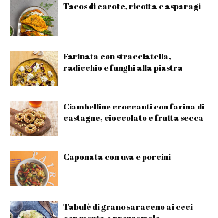
Tacos di carote, ricotta e asparagi
Farinata con stracciatella,
radicchio e funghi alla piastra
Ciambelline croccanti con farina di
castagne, cioccolato e frutta secca
Caponata con uva e porcini
Tabulè di grano saraceno ai ceci
con menta e prezzemolo