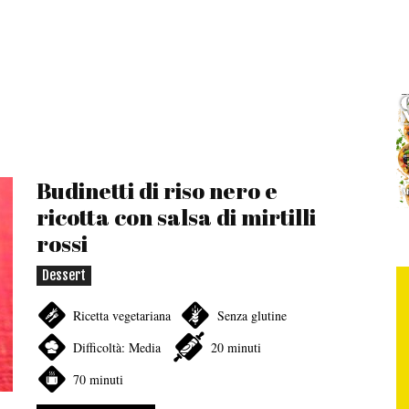
Budinetti di riso nero e
ricotta con salsa di mirtilli
rossi
Dessert
Ricetta vegetariana
Senza glutine
Difficoltà: Media
20 minuti
70 minuti