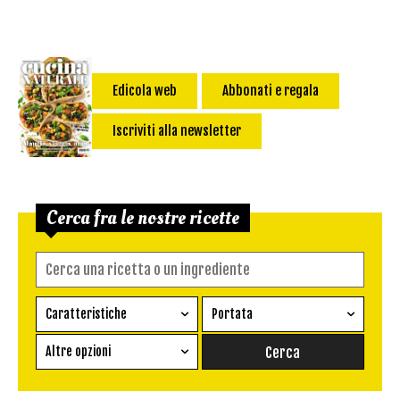
Edicola web
Abbonati e regala
Iscriviti alla newsletter
Cerca fra le nostre ricette
Caratteristiche
Portata
Ricetta vegetariana
Antipasto
Altre opzioni
Senza glutine
Conserva
Difficoltà
Senza latte e derivati
Contorno