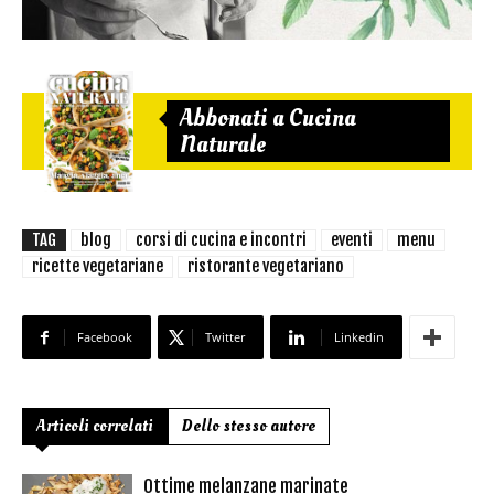
Abbonati a Cucina
Naturale
TAG
blog
corsi di cucina e incontri
eventi
menu
ricette vegetariane
ristorante vegetariano
Facebook
Twitter
Linkedin
Articoli correlati
Dello stesso autore
Ottime melanzane marinate