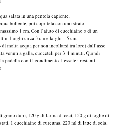
o.
cqua salata in una pentola capiente.
qua bollente, poi copritela con uno strato
l massimo 1 cm. Con l’aiuto di cucchiaino o di un
ettini lunghi circa 3 cm e larghi 1,5 cm.
 di molta acqua per non incollarsi tra loro) dall’asse
ta venuti a galla, cuoceteli per 3-4 minuti. Quindi
la padella con i l condimento. Lessate i restanti
o.
di grano duro, 120 g di farina di ceci, 150 g di foglie di
tostati, 1 cucchiaino di curcuma, 220 ml di
latte di soia
,