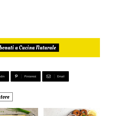
bonati a Cucina Naturale
edin
Pinterest
Email
utore