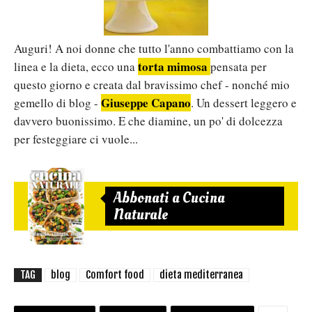
Auguri! A noi donne che tutto l'anno combattiamo con la
torta mimosa
linea e la dieta, ecco una
pensata per
questo giorno e creata dal bravissimo chef - nonché mio
Giuseppe Capano
gemello di blog -
. Un dessert leggero e
davvero buonissimo. E che diamine, un po' di dolcezza
per festeggiare ci vuole...
Abbonati a Cucina
Naturale
TAG
blog
Comfort food
dieta mediterranea