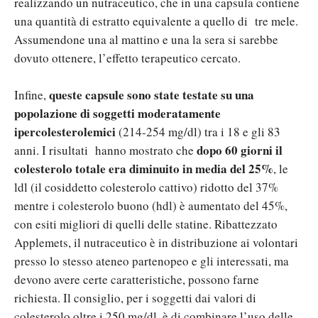
realizzando un nutraceutico, che in una capsula contiene
una quantità di estratto equivalente a quello di tre mele.
Assumendone una al mattino e una la sera si sarebbe
dovuto ottenere, l’effetto terapeutico cercato.
queste capsule sono state testate su una
Infine,
popolazione di soggetti moderatamente
ipercolesterolemici
(214-254 mg/dl) tra i 18 e gli 83
dopo 60 giorni il
anni. I risultati hanno mostrato che
colesterolo totale era diminuito in media del 25%
, le
ldl (il cosiddetto colesterolo cattivo) ridotto del 37%
mentre i colesterolo buono (hdl) è aumentato del 45%,
con esiti migliori di quelli delle statine. Ribattezzato
Applemets, il nutraceutico è in distribuzione ai volontari
presso lo stesso ateneo partenopeo e gli interessati, ma
devono avere certe caratteristiche, possono farne
richiesta. Il consiglio, per i soggetti dai valori di
colesterolo oltre i 250 mg/dl, è di combinare l’uso delle