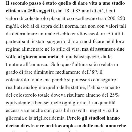
Il secondo passo è stato quello di dare vita a uno studio
clinico su 250 soggetti
, dai 18 ai 83 anni di età, i cui
valori di colesterolo plasmatico oscillavano tra i 200-250
mg/dl, cioè al di sopra della norma, ma non con valori tali
da determinare un reale rischio cardiovascolare. A tutti i
partecipanti è stato suggerito di non modificare né il loro
ma di assumere due
regime alimentare né lo stile di vita,
volte al giorno una mela
, di qualsiasi specie, dalle
trentine all’annurca. Solo quest’ultima si è rivelata in
grado di fare diminuire mediamente dell’8% il
colesterolo totale, ma perché si potessero conseguire
risultati analoghi a quelli delle statine, l’abbassamento
del colesterolo totale doveva risultare almeno del 25%
equivalente a ben sei mele ogni giorno. Una quantità
eccessiva e anche con possibili risvolti negativi sulla
Perciò gli studiosi hanno
glicemia e la trigliceridemia.
deciso di estrarre un fitocomplesso dalle mele annurche